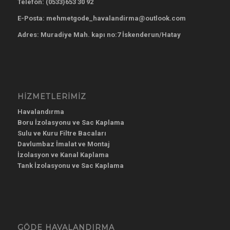
Telefon:
(0533)653 30 92
E-Posta: mehmetgode_havalandirma@outlook.com
Adres: Muradiye Mah. kapı no:7 İskenderun/Hatay
HIZMETLERIMIZ
Havalandırma
Boru İzolasyonu ve Sac Kaplama
Sulu ve Kuru Filtre Bacaları
Davlumbaz İmalat ve Montaj
İzolasyon ve Kanal Kaplama
Tank İzolasyonu ve Sac Kaplama
GÖDE HAVALANDIRMA