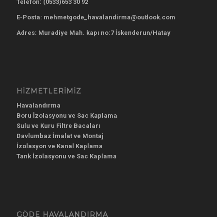
Telefon:
(0533)653 30 92
E-Posta: mehmetgode_havalandirma@outlook.com
Adres: Muradiye Mah. kapı no:7 İskenderun/Hatay
HIZMETLERIMIZ
Havalandırma
Boru İzolasyonu ve Sac Kaplama
Sulu ve Kuru Filtre Bacaları
Davlumbaz İmalat ve Montaj
İzolasyon ve Kanal Kaplama
Tank İzolasyonu ve Sac Kaplama
GÖDE HAVALANDIRMA